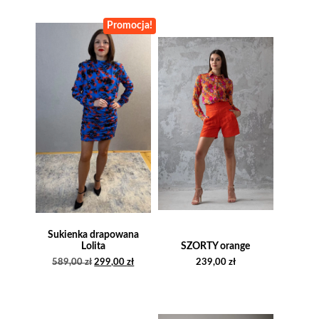
Promocja!
Sukienka drapowana
Lolita
SZORTY orange
P
A
589,00
zł
299,00
zł
239,00
zł
i
k
e
t
r
u
w
a
o
l