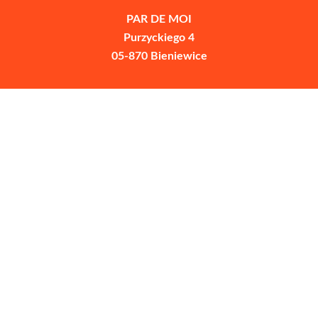
PAR DE MOI
Purzyckiego 4
05-870
Bieniewice
+48 504711968
magda@pardemoi.eu